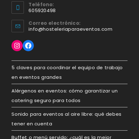
Teléfono:
abre
605920498
en
Se
Correo electrónico:
tu
abre
info@hosteleriaparaeventos.com
Se
abre
aplicación
en
en
tu
Instagram
Facebook
tu
aplicación
aplicación
5 claves para coordinar el equipo de trabajo
en eventos grandes
Alérgenos en eventos: cómo garantizar un
catering seguro para todos
Sonido para eventos al aire libre: qué debes
tener en cuenta
Buffet o menú servido: ¿cuál es la mejor